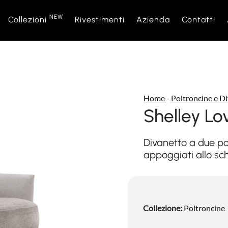
NEW
Collezioni
Rivestimenti
Azienda
Contatti
NEW
Divani
Sofà Premiere
Chi Siamo
Letti
Daytime
Rete Ven
Home
-
Poltroncine e Di
Divani Letto
Daylight
Eventi e News
Poltronci
Space
Shelley Lo
Complementi d’Arredo
Relaxtime
Materassi
Bubble
Divanetto a due pos
appoggiati allo sc
Nightbloom
Nightime
Goodnight
Complem
Collezione:
Poltroncine