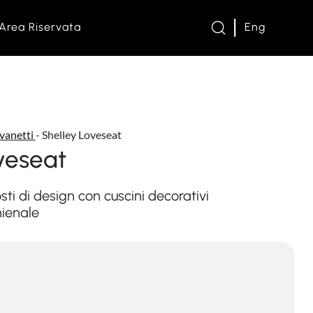
Area Riservata
Eng
dita
vanetti
-
Shelley Loveseat
ne e Divanetti
veseat
 e Reti
ti di design con cuscini decorativi
hienale
enti