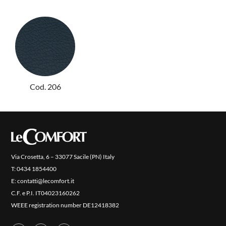
PRODOTTI
NEW
COLLEZIONI
Cod. 206
RIVESTIMENTI
AZIENDA
CONTATTI
AREA RISERVATA
Via Crosetta, 6 – 33077 Sacile (PN) Italy
T:
0434 1854400
E:
contatti@lecomfort.it
C.F. e P.I. IT04023160262
WEEE registration number DE12418382