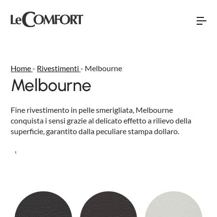
Home
-
Rivestimenti
-
Melbourne
Melbourne
Torna indietro
Torna indietro
Torna indietro
NEW
Fine rivestimento in pelle smerigliata, Melbourne
SOFÀ PREMIERE
DIVANI
CHI SIAMO
conquista i sensi grazie al delicato effetto a rilievo della
DAYTIME
superficie, garantito dalla peculiare stampa dollaro.
LETTI
RETE VENDITA
DAYLIGHT
DIVANI LETTO
EVENTI E NEWS
SPACE
POLTRONCINE E DIVANETTI
RELAXTIME
COMPLEMENTI D’ARREDO
BUBBLE
MATERASSI E RETI