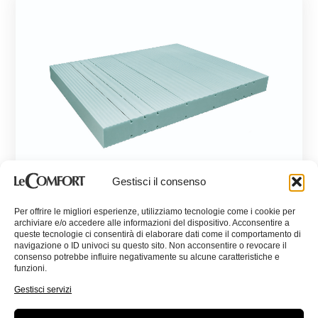
Gestisci il consenso
Eloise
Per offrire le migliori esperienze, utilizziamo tecnologie come i cookie per
archiviare e/o accedere alle informazioni del dispositivo. Acconsentire a
Materassi, Contract, Memory Aloe, Memory Foam
queste tecnologie ci consentirà di elaborare dati come il comportamento di
navigazione o ID univoci su questo sito. Non acconsentire o revocare il
consenso potrebbe influire negativamente su alcune caratteristiche e
funzioni.
Gestisci servizi