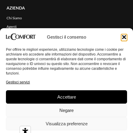
AZIENDA
Chi Siamo
Agenti
Eventi e News
Gestisci il consenso
RIVESTIMENTI
Per offrire le migliori esperienze, utilizziamo tecnologie come i cookie per
archiviare e/o accedere alle informazioni del dispositivo. Acconsentire a
queste tecnologie ci consentirà di elaborare dati come il comportamento di
CONTATTI
navigazione o ID univoci su questo sito. Non acconsentire o revocare il
consenso potrebbe influire negativamente su alcune caratteristiche e
funzioni.
AREA RISERVATA
Gestisci servizi
Accettare
© Copyright 2026 LeComfort. Tutti i diritti riservati.
Privacy Policy
Negare
Cookie Policy
Disconoscimento
Imprint
Visualizza preferenze
Termini e Condizioni
Credits:
Digitalia Srl
&
Atelier n°33