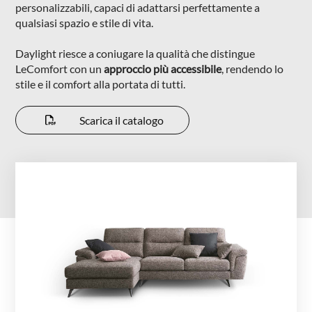
personalizzabili, capaci di adattarsi perfettamente a
NIGHTBLOOM
qualsiasi spazio e stile di vita.
NIGHTIME
Daylight riesce a coniugare la qualità che distingue
GOODNIGHT
LeComfort con un
approccio più accessibile
, rendendo lo
stile e il comfort alla portata di tutti.
COMPLEMENTI
Scarica il catalogo
POLTRONCINE