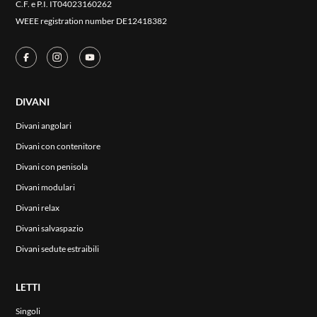
C.F. e P.I. IT04023160262
WEEE registration number DE12418382
DIVANI
Divani angolari
Divani con contenitore
Divani con penisola
Divani modulari
Divani relax
Divani salvaspazio
Divani sedute estraibili
LETTI
ENG
Singoli