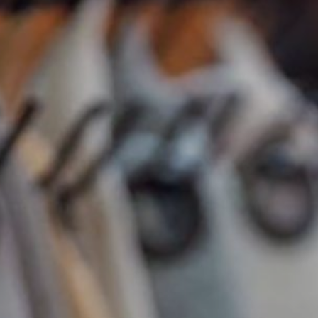
NIGHTBLOOM
NIGHTIME
GOODNIGHT
COMPLEMENTI
POLTRONCINE