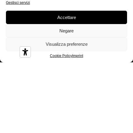
Gestisci servizi
sui nostri prodotti
Accettare
Vuoi conoscere il prezzo, conoscere il rivenditore più vicino
o ottenere più informazioni sul prodotto? Compila il form
Negare
inserendo tutte le richieste e ti risponderemo nel più breve
tempo possibile.
Visualizza preferenze
Tipologia utente*
Cookie Policy
Imprint
Privato
Rivenditore