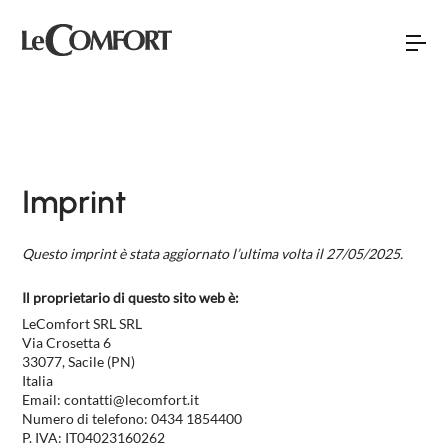
Torna indietro
Torna indietro
Torna indietro
Imprint
NEW
SOFÀ PREMIERE
DIVANI
CHI SIAMO
Questo imprint è stata aggiornato l’ultima volta il 27/05/2025.
DAYTIME
LETTI
RETE VENDITA
Il proprietario di questo sito web è:
DAYLIGHT
DIVANI LETTO
LeComfort SRL SRL
EVENTI E NEWS
Via Crosetta 6
SPACE
POLTRONCINE E DIVANETTI
33077, Sacile (PN)
Italia
RELAXTIME
COMPLEMENTI D’ARREDO
Email:
contatti@
lecomfort.it
Numero di telefono: 0434 1854400
BUBBLE
P. IVA: IT04023160262
MATERASSI E RETI