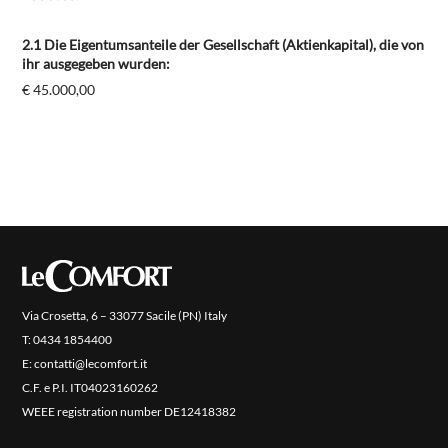
2.1 Die Eigentumsanteile der Gesellschaft (Aktienkapital), die von
ihr ausgegeben wurden:
€ 45.000,00
Via Crosetta, 6 – 33077 Sacile (PN) Italy
PRODOTTI
T:
0434 1854400
E:
contatti@lecomfort.it
NEW
COLLEZIONI
C.F. e P.I. IT04023160262
RIVESTIMENTI
WEEE registration number DE12418382
AZIENDA