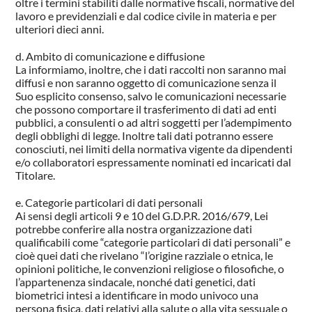
oltre i termini stabiliti dalle normative fiscali, normative del
lavoro e previdenziali e dal codice civile in materia e per
ulteriori dieci anni.
Ambito di comunicazione e diffusione
La informiamo, inoltre, che i dati raccolti non saranno mai
diffusi e non saranno oggetto di comunicazione senza il
Suo esplicito consenso, salvo le comunicazioni necessarie
che possono comportare il trasferimento di dati ad enti
pubblici, a consulenti o ad altri soggetti per l’adempimento
degli obblighi di legge. Inoltre tali dati potranno essere
conosciuti, nei limiti della normativa vigente da dipendenti
e/o collaboratori espressamente nominati ed incaricati dal
Titolare.
Categorie particolari di dati personali
Ai sensi degli articoli 9 e 10 del G.D.P.R. 2016/679, Lei
potrebbe conferire alla nostra organizzazione dati
qualificabili come “categorie particolari di dati personali” e
cioè quei dati che rivelano “l’origine razziale o etnica, le
opinioni politiche, le convenzioni religiose o filosofiche, o
l’appartenenza sindacale, nonché dati genetici, dati
biometrici intesi a identificare in modo univoco una
persona fisica, dati relativi alla salute o alla vita sessuale o