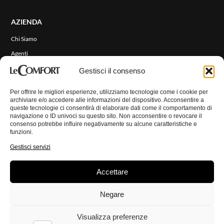
ENG
AZIENDA
Chi Siamo
Agenti
Eventi e News
Gestisci il consenso
RIVESTIMENTI
Per offrire le migliori esperienze, utilizziamo tecnologie come i cookie per
archiviare e/o accedere alle informazioni del dispositivo. Acconsentire a
queste tecnologie ci consentirà di elaborare dati come il comportamento di
CONTATTI
navigazione o ID univoci su questo sito. Non acconsentire o revocare il
consenso potrebbe influire negativamente su alcune caratteristiche e
funzioni.
AREA RISERVATA
Gestisci servizi
Accettare
© Copyright 2026 LeComfort. Tutti i diritti riservati.
Privacy Policy
Negare
Cookie Policy
Disconoscimento
Imprint
Visualizza preferenze
Termini e Condizioni