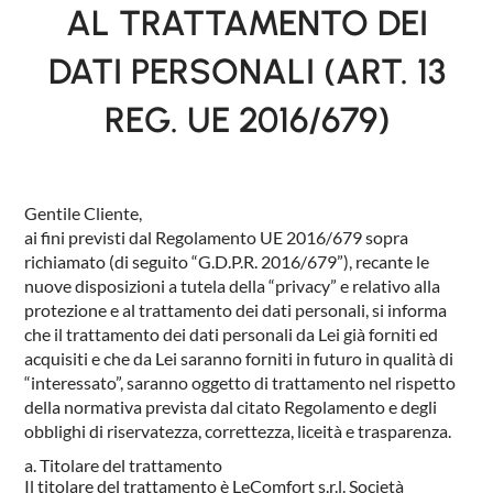
AL TRATTAMENTO DEI
NIGHTBLOOM
DATI PERSONALI (ART. 13
NIGHTIME
GOODNIGHT
REG. UE 2016/679)
COMPLEMENTI
POLTRONCINE
Gentile Cliente,
ai fini previsti dal Regolamento UE 2016/679 sopra
richiamato (di seguito “G.D.P.R. 2016/679”), recante le
nuove disposizioni a tutela della “privacy” e relativo alla
protezione e al trattamento dei dati personali, si informa
che il trattamento dei dati personali da Lei già forniti ed
acquisiti e che da Lei saranno forniti in futuro in qualità di
“interessato”, saranno oggetto di trattamento nel rispetto
della normativa prevista dal citato Regolamento e degli
obblighi di riservatezza, correttezza, liceità e trasparenza.
Titolare del trattamento
Il titolare del trattamento è LeComfort s.r.l. Società