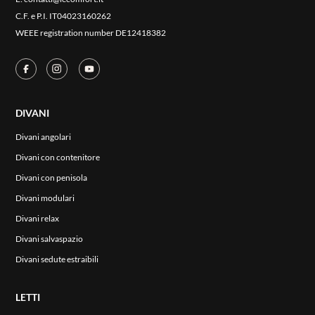
C.F. e P.I. IT04023160262
WEEE registration number DE12418382
DIVANI
Divani angolari
Divani con contenitore
Divani con penisola
Divani modulari
Divani relax
Divani salvaspazio
Divani sedute estraibili
LETTI