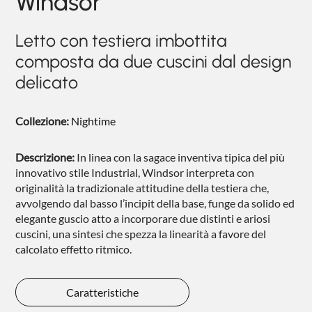
Windsor
NIGHTBLOOM
Letto con testiera imbottita
NIGHTIME
composta da due cuscini dal design
GOODNIGHT
delicato
COMPLEMENTI
Collezione:
Nightime
POLTRONCINE
Descrizione:
In linea con la sagace inventiva tipica del più
innovativo stile Industrial, Windsor interpreta con
originalità la tradizionale attitudine della testiera che,
avvolgendo dal basso l’incipit della base, funge da solido ed
elegante guscio atto a incorporare due distinti e ariosi
cuscini, una sintesi che spezza la linearità a favore del
calcolato effetto ritmico.
Caratteristiche