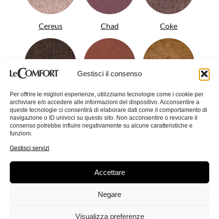
Cereus
Chad
Coke
Gestisci il consenso
Per offrire le migliori esperienze, utilizziamo tecnologie come i cookie per
Colin
Conan
Corinne
archiviare e/o accedere alle informazioni del dispositivo. Acconsentire a
queste tecnologie ci consentirà di elaborare dati come il comportamento di
navigazione o ID univoci su questo sito. Non acconsentire o revocare il
consenso potrebbe influire negativamente su alcune caratteristiche e
funzioni.
Gestisci servizi
Accettare
Crystal
Dandy
Demy
Negare
Visualizza preferenze