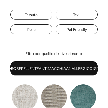
Tessuto
Texil
Pelle
Pet Friendly
Filtra per qualità del rivestimento:
UTTI
IDROREPELLENTE
ANTIMACCHIA
ANALLERGICO
IGNIFU