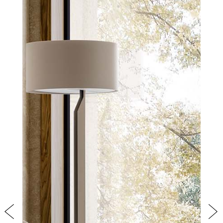
PRODOTTI
NEW
COLLEZIONI
RIVESTIMENTI
AZIENDA
CONTATTI
AREA RISERVATA
Previous
Nex