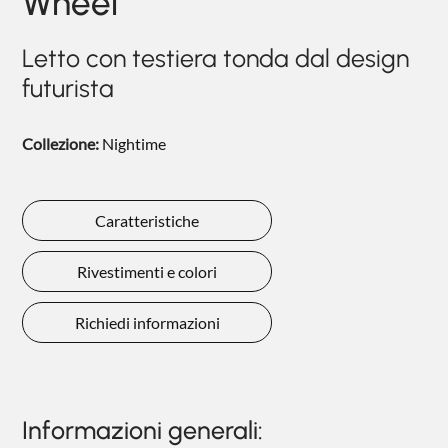
Wheel
NIGHTBLOOM
Letto con testiera tonda dal design
NIGHTIME
futurista
GOODNIGHT
COMPLEMENTI
Collezione:
Nightime
POLTRONCINE
Caratteristiche
Rivestimenti e colori
Richiedi informazioni
Informazioni generali: