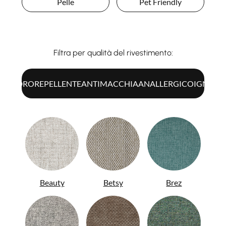
Pelle
Pet Friendly
Filtra per qualità del rivestimento:
UTTI
IDROREPELLENTE
ANTIMACCHIA
ANALLERGICO
IGNIFU
Beauty
Betsy
Brez