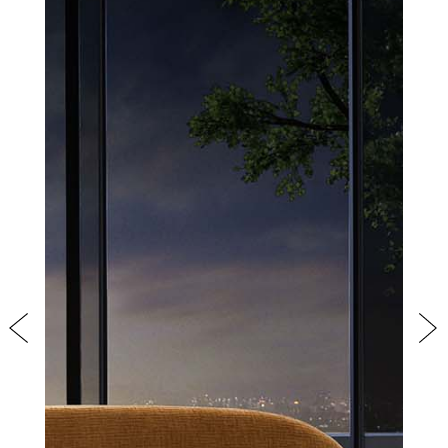
PRODOTTI
NEW
COLLEZIONI
RIVESTIMENTI
AZIENDA
CONTATTI
AREA RISERVATA
Previous
Nex