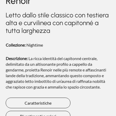
Renoir
NIGHTBLOOM
Letto dallo stile classico con testiera
NIGHTIME
alta e curvilinea con capitonné a
GOODNIGHT
tutta larghezza
COMPLEMENTI
Collezione:
Nightime
POLTRONCINE
Descrizione:
La ricca identità del capitonné centrale,
delimitato da un altisonante profilo a cappello da
gendarme, proietta Renoir nelle più remote e affascinanti
lande della tradizione, ammantando questo composto e
aggraziato letto imbottito di un’aurea di raffinata nobiltà
che rapisce con grazia e ammalia lo spazio circostante.
Caratteristiche