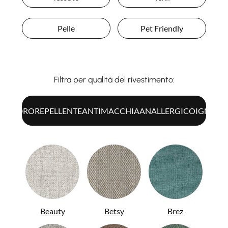
Pelle
Pet Friendly
Filtra per qualità del rivestimento:
UTTI
IDROREPELLENTE
ANTIMACCHIA
ANALLERGICO
IGNIFU
Beauty
Betsy
Brez