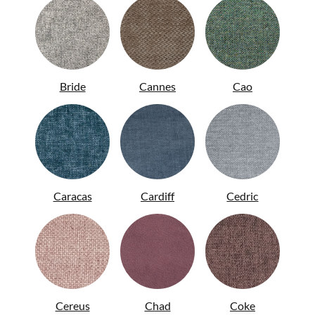
Bride
Cannes
Cao
ENG
Caracas
Cardiff
Cedric
Cereus
Chad
Coke