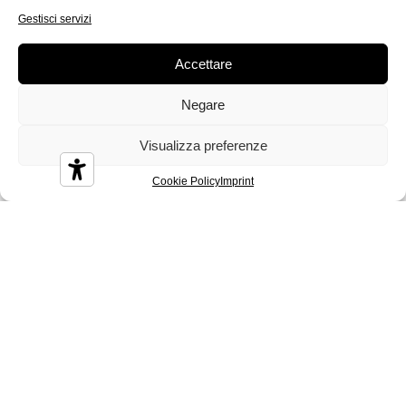
Gestisci servizi
Accettare
Diamond
Diesis
Disco
Negare
Visualizza preferenze
Cookie Policy
Imprint
Durian
Melbourne
Nizza
Sidney
Tenerife
Tosca