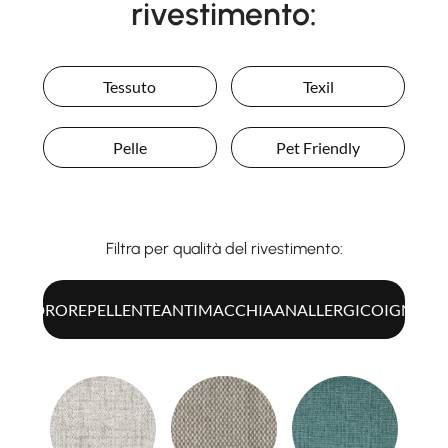
rivestimento:
Tessuto
Texil
Pelle
Pet Friendly
Filtra per qualità del rivestimento:
UTTI
IDROREPELLENTE
ANTIMACCHIA
ANALLERGICO
IGNIFU