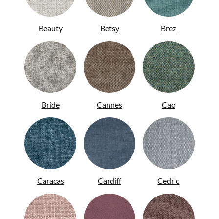
Beauty
Betsy
Brez
Bride
Cannes
Cao
ENG
Caracas
Cardiff
Cedric