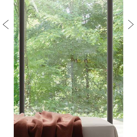
PRODOTTI
NEW
COLLEZIONI
Previous
Nex
RIVESTIMENTI
AZIENDA
CONTATTI
AREA RISERVATA