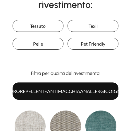
rivestimento:
Tessuto
Texil
Pelle
Pet Friendly
Filtra per qualità del rivestimento:
UTTI
IDROREPELLENTE
ANTIMACCHIA
ANALLERGICO
IGNIFU