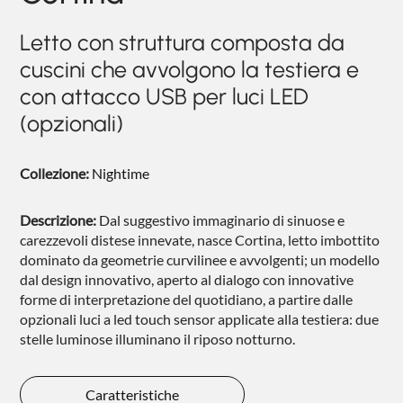
NIGHTBLOOM
Letto con struttura composta da
NIGHTIME
cuscini che avvolgono la testiera e
GOODNIGHT
con attacco USB per luci LED
(opzionali)
COMPLEMENTI
POLTRONCINE
Collezione:
Nightime
Descrizione:
Dal suggestivo immaginario di sinuose e
carezzevoli distese innevate, nasce Cortina, letto imbottito
dominato da geometrie curvilinee e avvolgenti; un modello
dal design innovativo, aperto al dialogo con innovative
forme di interpretazione del quotidiano, a partire dalle
opzionali luci a led touch sensor applicate alla testiera: due
stelle luminose illuminano il riposo notturno.
Caratteristiche