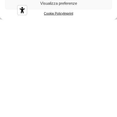
Visualizza preferenze
Cookie Policy
Imprint
Diamond
Diesis
Disco
Durian
Melbourne
Nizza
Sidney
Tenerife
Tosca