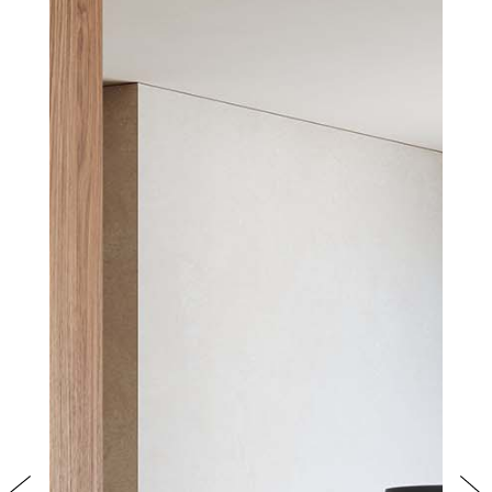
PRODOTTI
NEW
COLLEZIONI
RIVESTIMENTI
AZIENDA
CONTATTI
AREA RISERVATA
Previous
Nex