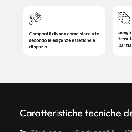
Scegli 
Componi il divano come piace a te
tessu
secondo le esigenze estetiche e
parzia
di spazio.
Caratteristiche tecniche d
Tag:
Divani angolari
Divani componibili
Di