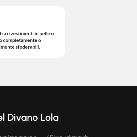
tra rivestimenti in pelle o
to completamente o
lmente sfoderabili.
el Divano Lola
vani con penisola
Divani salvaspazio