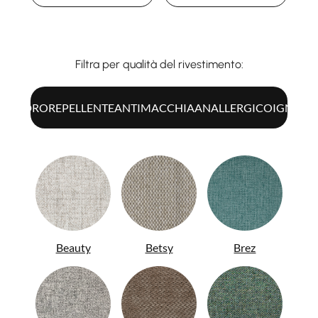
Filtra per qualità del rivestimento:
UTTI
IDROREPELLENTE
ANTIMACCHIA
ANALLERGICO
IGNIFU
Beauty
Betsy
Brez