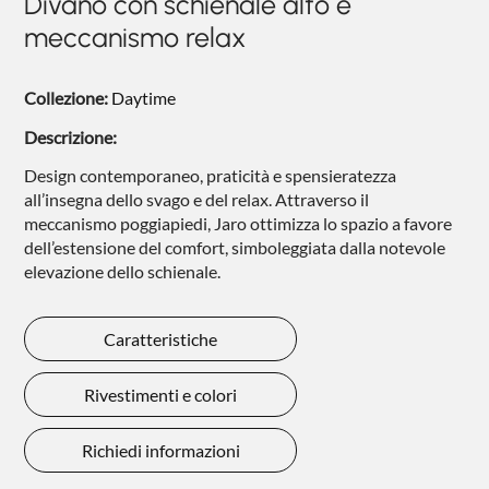
Divano con schienale alto e
NIGHTBLOOM
meccanismo relax
NIGHTIME
Collezione:
Daytime
GOODNIGHT
Descrizione:
COMPLEMENTI
Design contemporaneo, praticità e spensieratezza
POLTRONCINE
all’insegna dello svago e del relax. Attraverso il
meccanismo poggiapiedi, Jaro ottimizza lo spazio a favore
dell’estensione del comfort, simboleggiata dalla notevole
elevazione dello schienale.
Caratteristiche
Rivestimenti e colori
Richiedi informazioni