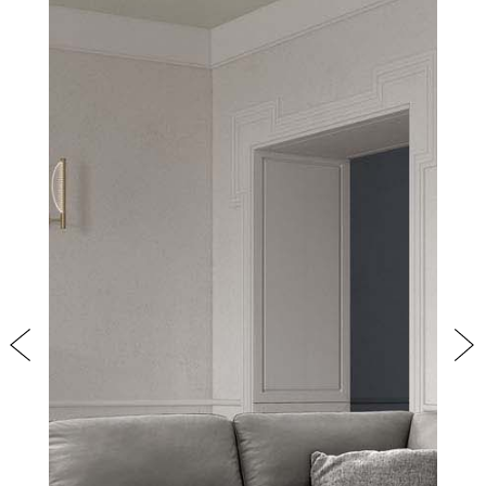
PRODOTTI
NEW
COLLEZIONI
RIVESTIMENTI
AZIENDA
CONTATTI
AREA RISERVATA
Previous
Nex