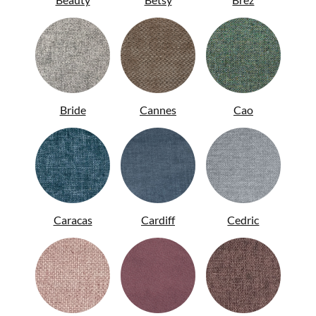
Bride
Cannes
Cao
ENG
Caracas
Cardiff
Cedric