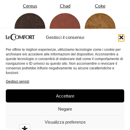
Cereus
Chad
Coke
Gestisci il consenso
Per offrire le migliori esperienze, utilizziamo tecnologie come i cookie per
Colin
Conan
Corinne
archiviare e/o accedere alle informazioni del dispositivo. Acconsentire a
queste tecnologie ci consentirà di elaborare dati come il comportamento di
navigazione o ID univoci su questo sito. Non acconsentire o revocare il
consenso potrebbe influire negativamente su alcune caratteristiche e
funzioni.
Gestisci servizi
Crystal
Accettare
Dandy
Demy
Negare
Visualizza preferenze