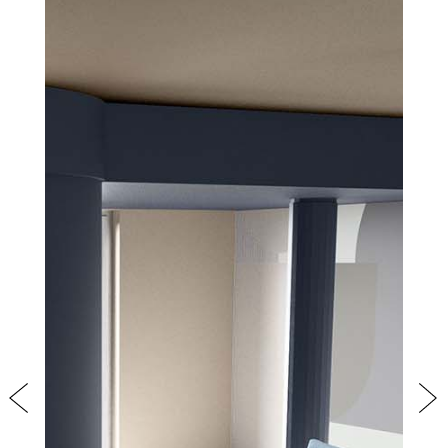
PRODOTTI
NEW
COLLEZIONI
RIVESTIMENTI
AZIENDA
CONTATTI
AREA RISERVATA
Previous
Nex