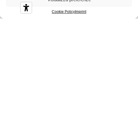
Cookie Policy
Imprint
Diamond
Diesis
Disco
Durian
Melbourne
Nizza
Sidney
Tenerife
Tosca