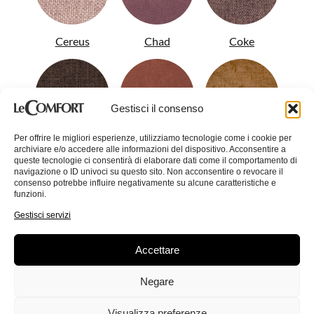
Cereus
Chad
Coke
Gestisci il consenso
Per offrire le migliori esperienze, utilizziamo tecnologie come i cookie per
Colin
Conan
Corinne
archiviare e/o accedere alle informazioni del dispositivo. Acconsentire a
queste tecnologie ci consentirà di elaborare dati come il comportamento di
navigazione o ID univoci su questo sito. Non acconsentire o revocare il
consenso potrebbe influire negativamente su alcune caratteristiche e
funzioni.
Gestisci servizi
Accettare
Crystal
Dandy
Demy
Negare
Visualizza preferenze