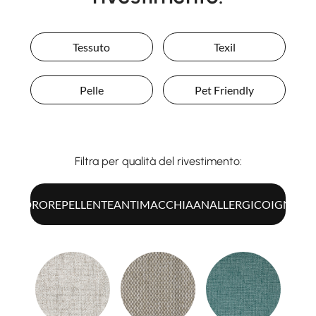
Tessuto
Texil
Pelle
Pet Friendly
Filtra per qualità del rivestimento:
UTTI
IDROREPELLENTE
ANTIMACCHIA
ANALLERGICO
IGNIFU