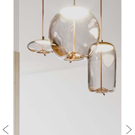
PRODOTTI
NEW
COLLEZIONI
RIVESTIMENTI
AZIENDA
CONTATTI
AREA RISERVATA
Previous
Nex