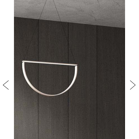
PRODOTTI
NEW
COLLEZIONI
Previous
Nex
RIVESTIMENTI
AZIENDA
CONTATTI
AREA RISERVATA