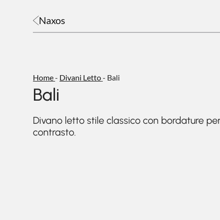
Naxos
Home
-
Divani Letto
-
Bali
Bali
Divano letto stile classico con bordature pe
contrasto.