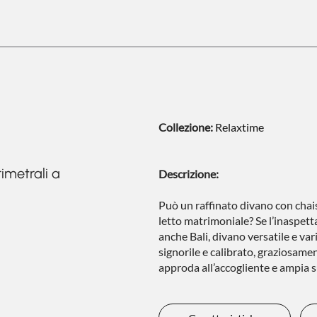
Collezione:
Relaxtime
rimetrali a
Descrizione:
Può un raffinato divano con chais
letto matrimoniale? Se l’inaspetta
anche Bali, divano versatile e va
signorile e calibrato, graziosame
approda all’accogliente e ampia s