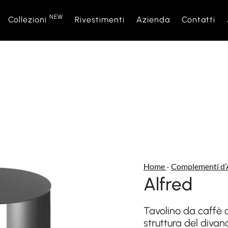
NEW
Collezioni
Rivestimenti
Azienda
Contatti
NEW
Divani
Sofà Premiere
Chi Siamo
Letti
Daytime
Rete Ven
Divani Letto
Daylight
Eventi e News
Poltronci
Space
Complementi d’Arredo
Relaxtime
Materassi
Bubble
Home
-
Complementi d’
Nightbloom
Nightime
Alfred
Goodnight
Complem
Tavolino da caffè 
struttura del divan