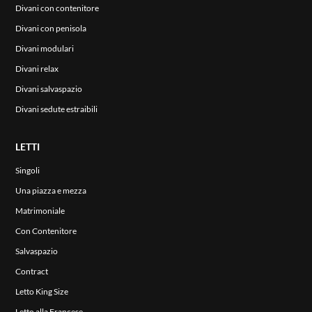
Divani con contenitore
Divani con penisola
Divani modulari
Divani relax
Divani salvaspazio
Divani sedute estraibili
LETTI
Singoli
Una piazza e mezza
Matrimoniale
Con Contenitore
Salvaspazio
Contract
Letto King Size
Letto alla Francese