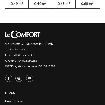
3
3
3
3
0,49 m
0,49 m
0,68 m
0,68 m
Via Crosetta, 6 – 33077 Sacile (PN) Italy
T:
0434 1854400
E:
contatti@lecomfort.it
C.F. e P.I. IT04023160262
WEEE registration number DE12418382
DIVANI
Divani angolari