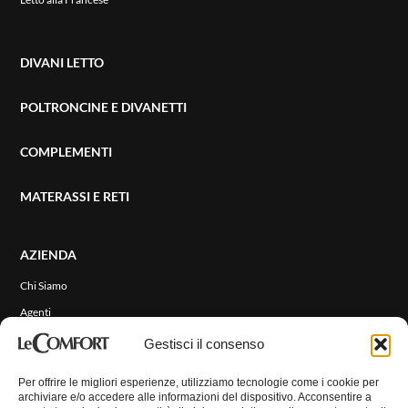
DIVANI LETTO
POLTRONCINE E DIVANETTI
COMPLEMENTI
MATERASSI E RETI
AZIENDA
ENG
Chi Siamo
Agenti
Eventi e News
Gestisci il consenso
RIVESTIMENTI
Per offrire le migliori esperienze, utilizziamo tecnologie come i cookie per
archiviare e/o accedere alle informazioni del dispositivo. Acconsentire a