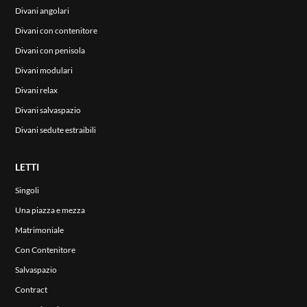
Divani angolari
Divani con contenitore
Divani con penisola
Divani modulari
Divani relax
Divani salvaspazio
Divani sedute estraibili
ENG
LETTI
Singoli
Una piazza e mezza
Matrimoniale
Con Contenitore
Salvaspazio
Contract