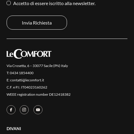
Accetto di essere iscritto alla newsletter.
Via Crosetta, 6 – 33077 Sacile (PN) Italy
T:
0434 1854400
E:
contatti@lecomfort.it
C.F. e P.I. IT04023160262
WEEE registration number DE12418382
DIVANI