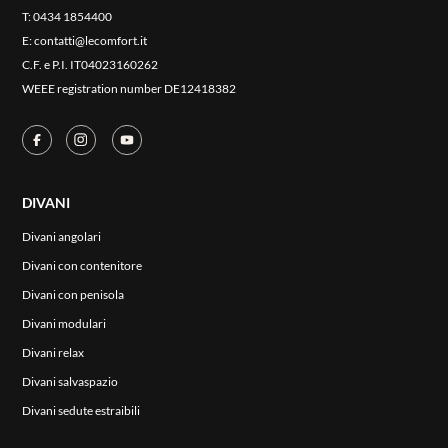
T:
0434 1854400
E:
contatti@lecomfort.it
C.F. e P.I. IT04023160262
WEEE registration number DE12418382
DIVANI
Divani angolari
Divani con contenitore
Divani con penisola
Divani modulari
Divani relax
Divani salvaspazio
Divani sedute estraibili