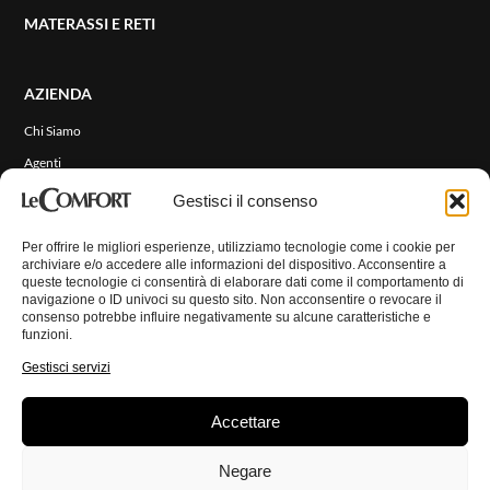
MATERASSI E RETI
AZIENDA
Chi Siamo
Agenti
ENG
Eventi e News
Gestisci il consenso
RIVESTIMENTI
Per offrire le migliori esperienze, utilizziamo tecnologie come i cookie per
archiviare e/o accedere alle informazioni del dispositivo. Acconsentire a
queste tecnologie ci consentirà di elaborare dati come il comportamento di
CONTATTI
navigazione o ID univoci su questo sito. Non acconsentire o revocare il
consenso potrebbe influire negativamente su alcune caratteristiche e
funzioni.
AREA RISERVATA
Gestisci servizi
Accettare
© Copyright 2026 LeComfort. Tutti i diritti riservati.
Privacy Policy
Negare
Cookie Policy