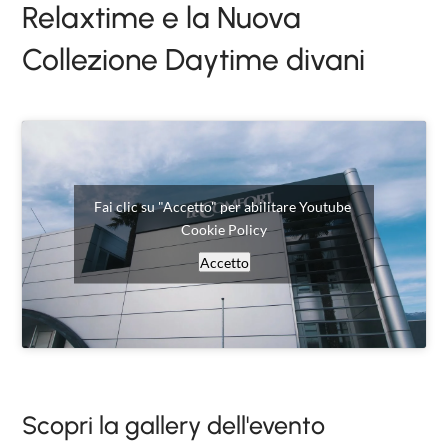
Relaxtime e la Nuova
NIGHTBLOOM
Collezione Daytime divani
NIGHTIME
GOODNIGHT
COMPLEMENTI
POLTRONCINE
Fai clic su "Accetto" per abilitare Youtube
Cookie Policy
Accetto
Scopri la gallery dell'evento