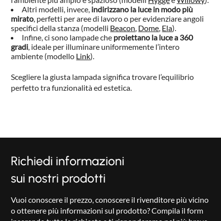
Altri modelli, invece,
indirizzano la luce in modo più
mirato
, perfetti per aree di lavoro o per evidenziare angoli
specifici della stanza (modelli
Beacon
,
Dome
,
Ela
).
Infine, ci sono lampade che
proiettano la luce a 360
gradi
, ideale per illuminare uniformemente l’intero
ambiente (modello
Link
).
Scegliere la giusta lampada significa trovare l’equilibrio
perfetto tra funzionalità ed estetica.
Richiedi informazioni
sui nostri prodotti
Vuoi conoscere il prezzo, conoscere il rivenditore più vicino
o ottenere più informazioni sul prodotto? Compila il form