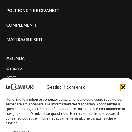
POLTRONCINE E DIVANETTI
COMPLEMENTI
MATERASSI E RETI
AZIENDA
Chi Siamo
Agenti
Eventi e News
Gestisci il consenso
RIVESTIMENTI
Per offrire le migliori esperienze, utilizziamo tecnologie come i cookie per
archiviare e/o accedere alle informazioni del dispositivo. Acconsentire a
queste tecnologie ci consentirà di elaborare dati come il comportamento di
CONTATTI
navigazione o ID univoci su questo sito. Non acconsentire o revocare il
consenso potrebbe influire negativamente su alcune caratteristiche e
funzioni.
AREA RISERVATA