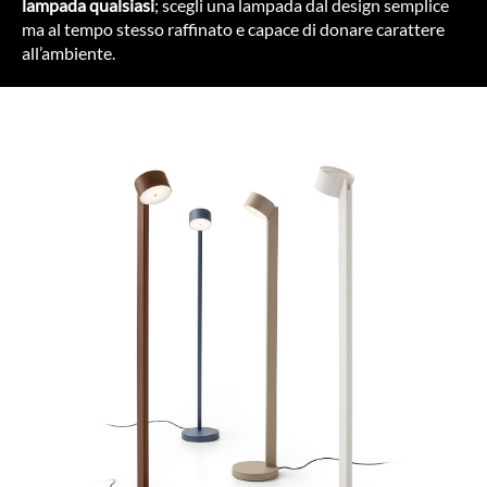
lampada qualsiasi
; scegli una lampada dal design semplice
PRODOTTI
ma al tempo stesso raffinato e capace di donare carattere
NEW
COLLEZIONI
all’ambiente.
RIVESTIMENTI
AZIENDA
CONTATTI
AREA RISERVATA