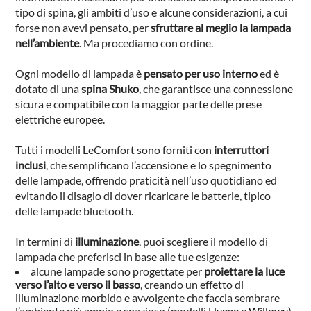
tipo di spina, gli ambiti d’uso e alcune considerazioni, a cui
forse non avevi pensato, per
sfruttare al meglio la lampada
nell’ambiente
. Ma procediamo con ordine.
Ogni modello di lampada è
pensato per uso
interno
ed è
dotato di una
spina Shuko
, che garantisce una connessione
sicura e compatibile con la maggior parte delle prese
elettriche europee.
Tutti i modelli LeComfort sono forniti con
interruttori
inclusi
, che semplificano l’accensione e lo spegnimento
delle lampade, offrendo praticità nell’uso quotidiano ed
evitando il disagio di dover ricaricare le batterie, tipico
delle lampade bluetooth.
In termini di
illuminazione
, puoi scegliere il modello di
lampada che preferisci in base alle tue esigenze:
alcune lampade sono progettate per
proiettare la luce
verso l’alto e verso il basso
, creando un effetto di
illuminazione morbido e avvolgente che faccia sembrare
l’ambiente più ampio e spazioso (modelli
Hygge
e
Willowy
).