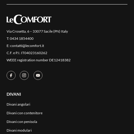
Via Crosetta, 6 – 33077 Sacile (PN) Italy
T:
0434 1854400
E:
contatti@lecomfort.it
C.F. e P.I. IT04023160262
WEEE registration number DE12418382
DIVANI
Divani angolari
Divani con contenitore
Divani con penisola
Divani modulari