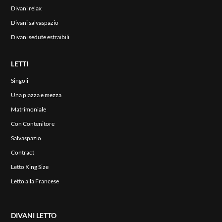
Divani relax
Divani salvaspazio
Divani sedute estraibili
LETTI
Singoli
ENG
Una piazza e mezza
Matrimoniale
Con Contenitore
Salvaspazio
Contract
Letto King Size
Letto alla Francese
DIVANI LETTO